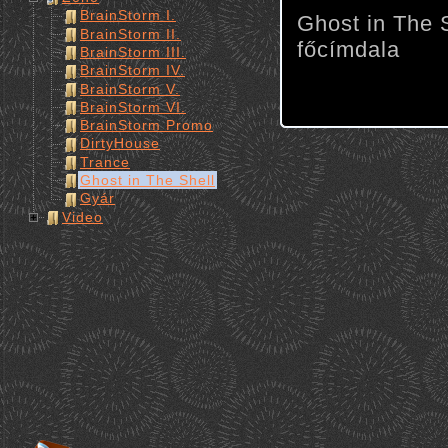
BrainStorm I.
Ghost in The 
BrainStorm II.
főcímdala
BrainStorm III.
BrainStorm IV.
BrainStorm V.
BrainStorm VI.
BrainStorm Promo
DirtyHouse
Trance
Ghost in The Shell
Gyár
Video