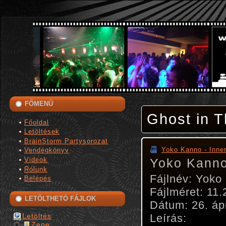
FŐMENÜ
Ghost in T
Főoldal
Letöltések
BrainStorm Partysorozat
Yoko Kanno - Inne
Vendégkönyv
Videok
Yoko Kanno
Rólunk
Fájlnév: Yoko
Belépés
Fájlméret: 11
LETÖLTHETÓ FÁJLOK
Dátum: 26. ápr
Letöltés
Leírás:
Zene