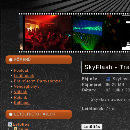
FŐMENÜ
SkyFlash - Tra
Főoldal
Letöltések
Fájlnév
:
Skyflas
BrainStorm Partysorozat
Fájlméret
:
96.29 MB
Vendégkönyv
Dátum
:
03. július 2
Videok
Rólunk
SkyFlash trance mi
Belépés
Letöltések
:
77 x
LETÖLTHETÓ FÁJLOK
Letöltés
Zene