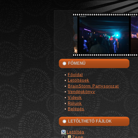
FŐMENÜ
Főoldal
Letöltések
BrainStorm Partysorozat
Vendégkönyv
Videok
Rólunk
Belépés
LETÖLTHETÓ FÁJLOK
Letöltés
Zene