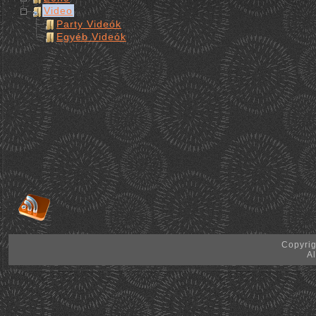
Video
Party Videók
Egyéb Videók
Copyrig
Al