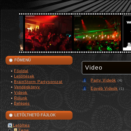
FŐMENÜ
Video
Főoldal
Letöltések
Party Videók
(4)
BrainStorm Partysorozat
Vendégkönyv
Egyéb Videók
(1)
Videok
Rólunk
Belépés
LETÖLTHETÓ FÁJLOK
Letöltés
Zene