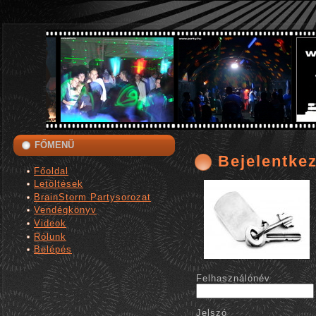
FŐMENÜ
Bejelentke
Főoldal
Letöltések
BrainStorm Partysorozat
Vendégkönyv
Videok
Rólunk
Belépés
Felhasználónév
Jelszó