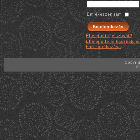
Emlékezzen rám
Elfelejtette jelszavát?
Elfelejtette felhasználón
Fiók létrehozása
Copyrig
Al