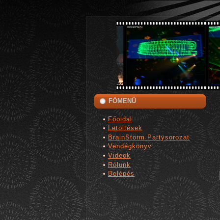
FŐMENÜ
Főoldal
Letöltések
BrainStorm Partysorozat
Vendégkönyv
Videok
Rólunk
Belépés